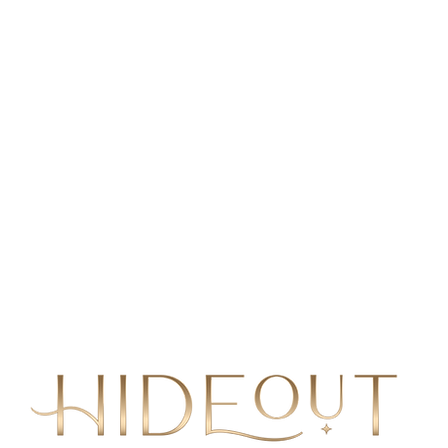
D
v
d
c