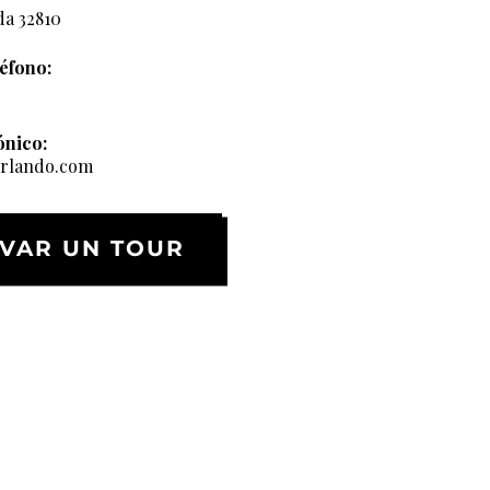
da 32810
éfono:
ónico:
orlando.com
VAR UN TOUR