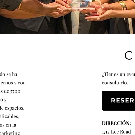
do se ha
¿Tienes un eve
dernos y con
consultarlo.
es de 5700
o y
RESER
e espacios,
lizables,
DIRECCIÓN:
os en la
1712 Lee Road
marketing