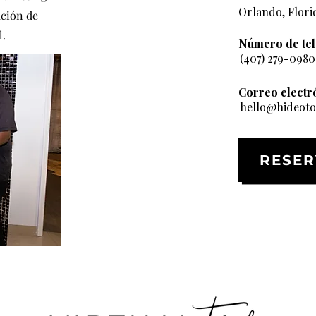
Orlando, Flori
ación de
l.
Número de tel
(407) 279-0980
Correo electr
hello@hideot
RESER