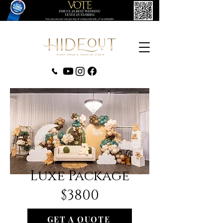
(407) 279-0980
Luxe Package
$3800
GET A QUOTE