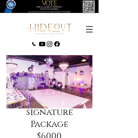
(407) 279-0980
signature
Package
$6000