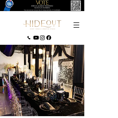
‪(407) 279-0980‬